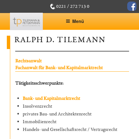
Zum
face
0221 / 272 713 0
Inhalt
springen
Menü
RALPH D. TILEMANN
Rechtsanwalt
Fachanwalt für Bank- und Kapitalmarktrecht
Tätigkeitsschwerpunkte
:
Bank- und Kapitalmarktrecht
Insolvenzrecht
privates Bau- und Architektenrecht
Immobilienrecht
Handels- und Gesellschaftsrecht / Vertragsrecht