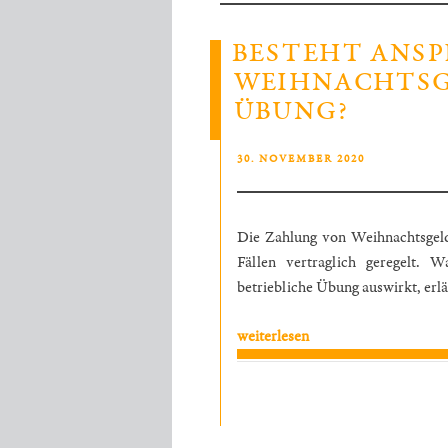
BESTEHT ANSP
WEIHNACHTSGE
ÜBUNG?
VERÖFFENTLICHT
30. NOVEMBER 2020
AM
Die Zahlung von Weihnachtsgeld 
Fällen vertraglich geregelt. 
betriebliche Übung
auswirkt, erl
„Besteht
weiterlesen
Anspruch
auf
Weihnachtsgeld
aus