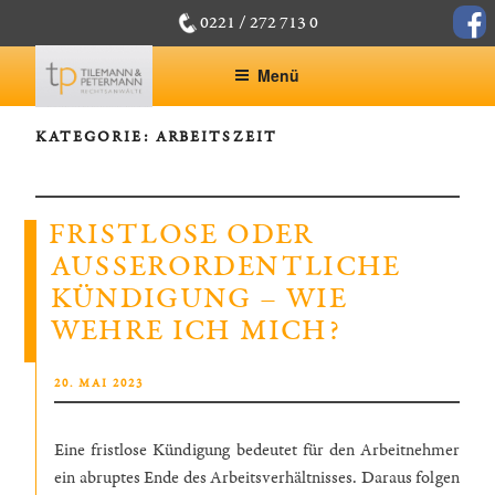
Zum
face
0221 / 272 713 0
Inhalt
springen
Menü
KATEGORIE:
ARBEITSZEIT
FRISTLOSE ODER
AUSSERORDENTLICHE K
ÜNDIGUNG – WIE W
EHRE ICH MICH?
VERÖFFENTLICHT
20. MAI 2023
AM
Eine fristlose Kündigung bedeutet für den Arbeitnehmer
ein abruptes Ende des Arbeitsverhältnisses. Daraus folgen