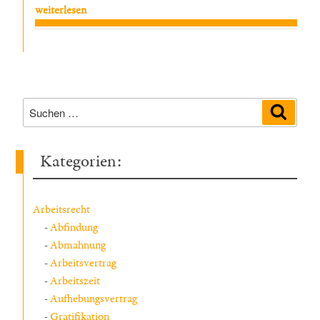
„Betriebliche
weiterlesen
Übung
und
Arbeitszeit:
Überstunden,
Bereitschaft
Suchen
Suche
&
nach:
mehr“
Kategorien:
Arbeitsrecht
Abfindung
Abmahnung
Arbeitsvertrag
Arbeitszeit
Aufhebungsvertrag
Gratifikation