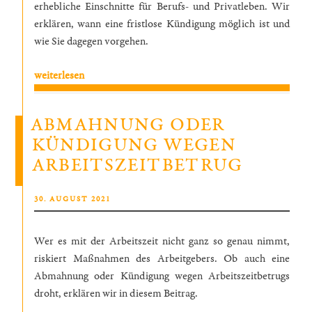
erhebliche Einschnitte für Berufs- und Privatleben. Wir
erklären, wann eine fristlose Kündigung möglich ist und
wie Sie dagegen vorgehen.
„Fristlose
weiterlesen
oder
außerordentliche
ABMAHNUNG ODER
Kündigung
KÜNDIGUNG WEGEN
–
ARBEITSZEITBETRUG
wie
wehre
ich
VERÖFFENTLICHT
30. AUGUST 2021
mich? “
AM
Wer es mit der Arbeitszeit nicht ganz so genau nimmt,
riskiert Maßnahmen des Arbeitgebers. Ob auch eine
Abmahnung oder Kündigung wegen Arbeitszeitbetrugs
droht, erklären wir in diesem Beitrag.