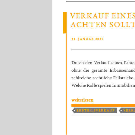
VERKAUF EINES
ACHTEN SOLL
VERÖFFENTLICHT
31. JANUAR 2025
AM
Durch den Verkauf seines Erbtei
ohne die gesamte Erbauseinand
zahlreiche rechtliche Fallstrick
Welche Rolle spielen Immobilien,
„Verkauf
weiterlesen
eines
ERBTEILSVERKAUF
VERK
Erbteils:
Worauf
Sie