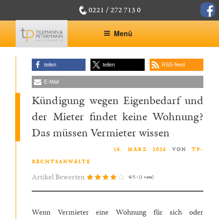
Zum
face
0221 / 272 713 0
Inhalt
springen
Menü
teilen
teilen
RSS-feed
E-Mail
Kündigung wegen Eigenbedarf und
der Mieter findet keine Wohnung?
Das müssen Vermieter wissen
VERÖFFENTLICHT AM
16. MÄRZ 2026
VON
TP-
RECHTSANWÄLTE
Artikel Bewerten
4/5 - (1 vote)
Wenn Vermieter eine Wohnung für sich oder