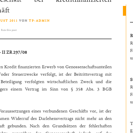
häft
GUST 2011
VON
TP-ADMIN
Rate this post
R
R
F
– II ZR 297/08
u
n Kredit finanzierten Erwerb von Genossenschaftsanteilen
oder Steuerzwecke verfolgt, ist der Beitrittsvertrag mit
S
Beteiligung verfolgten wirtschaftlichen Zweck und die
R
nlegers einem Vertrag im Sinn von § 358 Abs. 3 BGB
F
u
Voraussetzungen eines verbundenen Geschäfts vor, ist der
amen Widerruf des Darlehensvertrags nicht mehr an den
T
haft gebunden. Nach den Grundsätzen der fehlerhaften
E