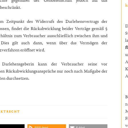
echte gegenüber der Genossenschaft jedoch auf das
k
beschränkt.
 im Zeitpunkt des Widerrufs des Darlehensvertrags der
D
ossen, findet die Rückabwicklung beider Verträge gemäß §
S
hältnis zum Verbraucher ausschließlich zwischen ihm und
l
t. Dies gilt auch dann, wenn über das Vermögen der
f
zverfahren eröffnet wird.
A
Darlehensgeberin kann der Verbraucher seine vor
K
nen Rückabwicklungsansprüche nur noch nach Maßgabe der
A
ten durchsetzen.
B
z
M
RKTRECHT
F
v
n
RSS-feed
E-Mail