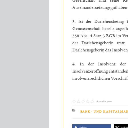
Gesellschaft sind seine R
Auseinandersetzungsguthaben 
3. Ist der Darlehensbetrag
Genossenschaft bereits zugefl
358 Abs. 4 Satz 3 BGB im Ver
der Darlehensgeberin stat
Darlehensgeberin das Insolven
4. In der Insolvenz der 
Insolvenzeröffnung entstande
insolvenzrechtlichen Vorschrif
Rate this post
KATEGORIEN
BANK- UND KAPITALMA
teilen
teile