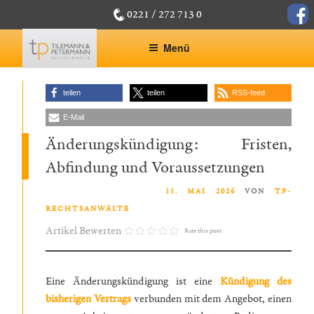
Zum
face
0221 / 272 713 0
Inhalt
springen
Menü
teilen
teilen
RSS-feed
E-Mail
Änderungskündigung: Fristen,
Abfindung und Voraussetzungen
VERÖFFENTLICHT AM
11. MAI 2026
VON
TP-
RECHTSANWÄLTE
Artikel Bewerten
Rate this post
Eine Änderungskündigung ist eine
Kündigung des
bisherigen Vertrags
verbunden mit dem Angebot, einen