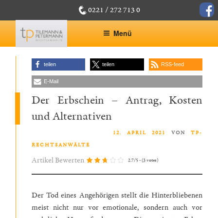
Zum
face
0221 / 272 713 0
Inhalt
springen
Menü
teilen
teilen
RSS-feed
E-Mail
Der Erbschein – Antrag, Kosten
und Alternativen
VERÖFFENTLICHT AM
12. APRIL 2021
VON
TP-
RECHTSANWÄLTE
Artikel Bewerten
2.7/5 - (3 votes)
Der Tod eines Angehörigen stellt die Hinterbliebenen
meist nicht nur vor emotionale, sondern auch vor