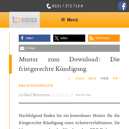
Zum
face
0221 / 272 713 0
Inhalt
springen
Menü
teilen
teilen
RSS-feed
E-Mail
Muster zum Download: Die
fristgerechte Kündigung
VERÖFFENTLICHT AM
1. JULI 2019
VON
TP-
RECHTSANWÄLTE
Artikel Bewerten
Rate this post
Nachfolgend finden Sie ein kostenloses Muster für die
fristgerechte Kündigung eines Arbeitsverhältnisses. Sie