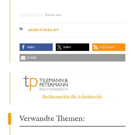
Rate this post
KATEGORIEN
ARBEITSRECHT
teilen
teilen
RSS-feed
E-Mail
Rechtsanwälte für Arbeitsrecht
Verwandte Themen: