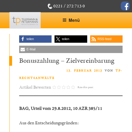
Zum
face
0221 / 272 713 0
Inhalt
springen
Menü
teilen
teilen
RSS-feed
E-Mail
Bonuszahlung – Zielvereinbarung
VERÖFFENTLICHT AM
13. FEBRUAR 2013
VON
TP-
RECHTSANWÄLTE
Artikel Bewerten
Rate this post
BAG, Urteil vom 29.8.2012, 10 AZR 385/11
Aus den Entscheidungsgründen: