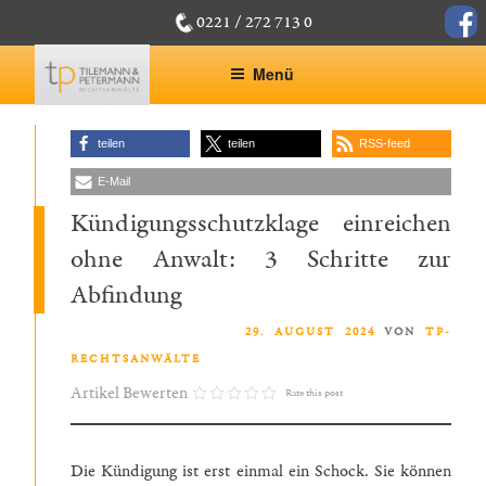
Zum
face
0221 / 272 713 0
Inhalt
springen
Menü
teilen
teilen
RSS-feed
E-Mail
Kündigungsschutzklage einreichen
ohne Anwalt: 3 Schritte zur
Abfindung
VERÖFFENTLICHT AM
29. AUGUST 2024
VON
TP-
RECHTSANWÄLTE
Artikel Bewerten
Rate this post
Die Kündigung ist erst einmal ein Schock. Sie können