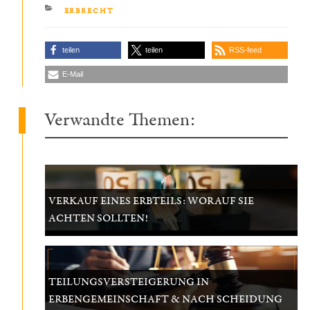
KATEGORIEN
ERBRECHT
teilen
teilen
RSS-feed
E-Mail
Verwandte Themen:
VERKAUF EINES ERBTEILS: WORAUF SIE
ACHTEN SOLLTEN!
TEILUNGSVERSTEIGERUNG IN
ERBENGEMEINSCHAFT & NACH SCHEIDUNG