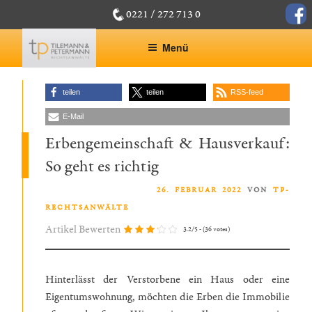
Zum
face
0221 / 272 713 0
Inhalt
springen
Menü
teilen
teilen
RSS-feed
E-Mail
Erbengemeinschaft & Hausverkauf:
So geht es richtig
VERÖFFENTLICHT AM
26. FEBRUAR 2022
VON
TP-
RECHTSANWÄLTE
Artikel Bewerten
3.2/5 - (36 votes)
Hinterlässt der Verstorbene ein Haus oder eine
Eigentumswohnung, möchten die Erben die Immobilie