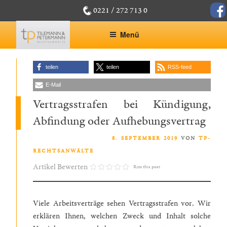
Zum
fac
0221 / 272 713 0
Inhalt
springen
Menü
teilen
teilen
RSS-feed
E-Mail
Vertragsstrafen bei Kündigung,
Abfindung oder Aufhebungsvertrag
VERÖFFENTLICHT AM
8. SEPTEMBER 2019
VON
TP-
RECHTSANWÄLTE
Artikel Bewerten
Rate this post
Viele Arbeitsverträge sehen Vertragsstrafen vor. Wir
erklären Ihnen, welchen Zweck und Inhalt solche