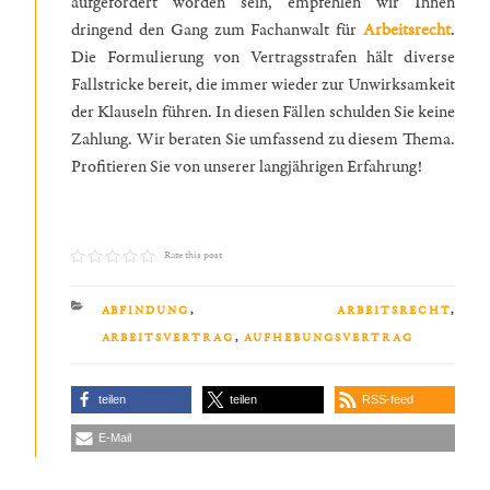
aufgefordert worden sein, empfehlen wir Ihnen
dringend den Gang zum Fachanwalt für
Arbeitsrecht
.
Die Formulierung von Vertragsstrafen hält diverse
Fallstricke bereit, die immer wieder zur Unwirksamkeit
der Klauseln führen. In diesen Fällen schulden Sie keine
Zahlung. Wir beraten Sie umfassend zu diesem Thema.
Profitieren Sie von unserer langjährigen Erfahrung!
Rate this post
KATEGORIEN
ABFINDUNG
,
ARBEITSRECHT
,
ARBEITSVERTRAG
,
AUFHEBUNGSVERTRAG
teilen
teilen
RSS-feed
E-Mail