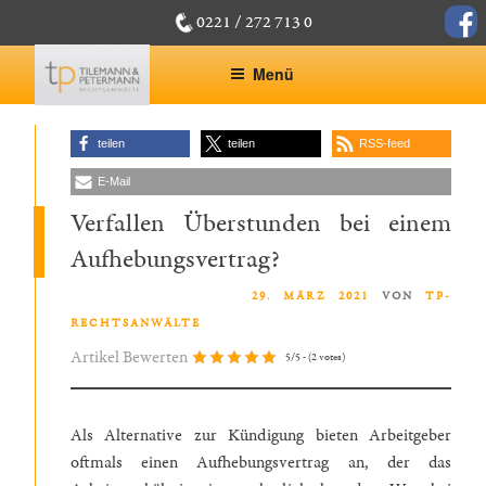
Zum
face
0221 / 272 713 0
Inhalt
springen
Menü
teilen
teilen
RSS-feed
E-Mail
Verfallen Überstunden bei einem
Aufhebungsvertrag?
VERÖFFENTLICHT AM
29. MÄRZ 2021
VON
TP-
RECHTSANWÄLTE
Artikel Bewerten
5/5 - (2 votes)
Als Alternative zur Kündigung bieten Arbeitgeber
oftmals einen Aufhebungsvertrag an, der das