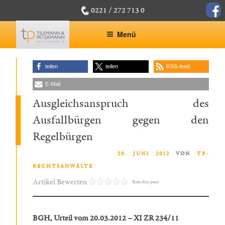
Zum
face
0221 / 272 713 0
Inhalt
springen
Menü
teilen
teilen
RSS-feed
E-Mail
Ausgleichsanspruch des
Ausfallbürgen gegen den
Regelbürgen
VERÖFFENTLICHT AM
29. JUNI 2012
VON
TP-
RECHTSANWÄLTE
Artikel Bewerten
Rate this post
BGH, Urteil vom 20.03.2012 – XI ZR 234/11