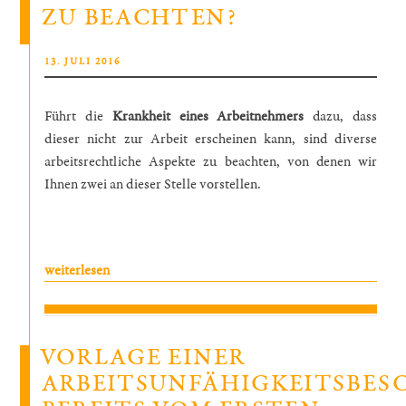
ZU BEACHTEN?
VERÖFFENTLICHT
13. JULI 2016
AM
Führt die
Krankheit eines
Arbeitnehmers
dazu, dass
dieser nicht zur Arbeit erscheinen kann, sind diverse
arbeitsrechtliche Aspekte zu beachten, von denen wir
Ihnen zwei an dieser Stelle vorstellen.
„Was
weiterlesen
ist
bei
Krankheit
eines
VORLAGE EINER
Arbeitnehmers
ARBEITSUNFÄHIGKEITSBES
zu