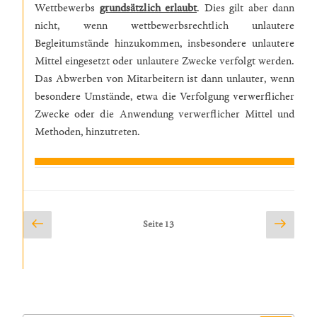
Wettbewerbs
grundsätzlich erlaubt
. Dies gilt aber dann
nicht, wenn wettbewerbsrechtlich unlautere
Begleitumstände hinzukommen, insbesondere unlautere
Mittel eingesetzt oder unlautere Zwecke verfolgt werden.
Das Abwerben von Mitarbeitern ist dann unlauter, wenn
besondere Umstände, etwa die Verfolgung verwerflicher
Zwecke oder die Anwendung verwerflicher Mittel und
Methoden, hinzutreten.
Seitennummerierung
Vorherige
Nächs
Seite
13
Seite
Seite
der
Beiträge