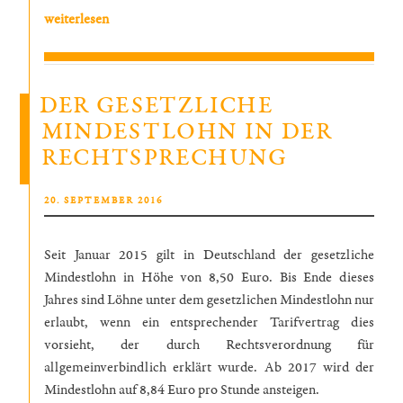
„Kündigung
weiterlesen
von
Bausparverträgen:
Das
DER GESETZLICHE
BGH-
MINDESTLOHN IN DER
Urteil
RECHTSPRECHUNG
im
Überblick“
VERÖFFENTLICHT
20. SEPTEMBER 2016
AM
Seit Januar 2015 gilt in Deutschland der gesetzliche
Mindestlohn in Höhe von 8,50 Euro. Bis Ende dieses
Jahres sind Löhne unter dem gesetzlichen Mindestlohn nur
erlaubt, wenn ein entsprechender Tarifvertrag dies
vorsieht, der durch Rechtsverordnung für
allgemeinverbindlich erklärt wurde. Ab 2017 wird der
Mindestlohn auf 8,84 Euro pro Stunde ansteigen.