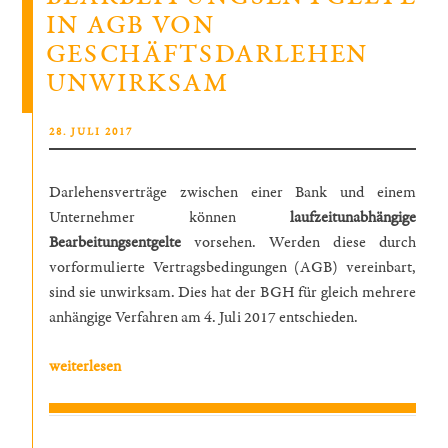
kann
IN AGB VON
in
GESCHÄFTSDARLEHEN
einem
UNWIRKSAM
Dienstvertrag
zulässig
VERÖFFENTLICHT
28. JULI 2017
sein“
AM
Darlehensverträge zwischen einer Bank und einem
Unternehmer können
laufzeitunabhängige
Bearbeitungsentgelte
vorsehen. Werden diese durch
vorformulierte Vertragsbedingungen (AGB) vereinbart,
sind sie unwirksam. Dies hat der BGH für gleich mehrere
anhängige Verfahren am 4. Juli 2017 entschieden.
„BGH:
weiterlesen
Laufzeitunabhängige
Bearbeitungsentgelte
in