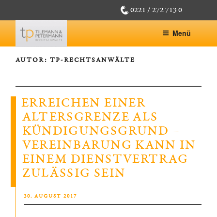
Zum
0221 / 272 713 0
Inhalt
springen
Menü
AUTOR:
TP-RECHTSANWÄLTE
ERREICHEN EINER
ALTERSGRENZE ALS
KÜNDIGUNGSGRUND –
VEREINBARUNG KANN IN
EINEM DIENSTVERTRAG
ZULÄSSIG SEIN
VERÖFFENTLICHT
30. AUGUST 2017
AM