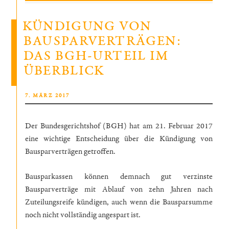
einer
GmbH
KÜNDIGUNG VON
–
BAUSPARVERTRÄGEN:
wie
DAS BGH-URTEIL IM
läuft
sie
ÜBERBLICK
ab?“
VERÖFFENTLICHT
7. MÄRZ 2017
AM
Der Bundesgerichtshof (BGH) hat am 21. Februar 2017
eine wichtige Entscheidung über die Kündigung von
Bausparverträgen getroffen.
Bausparkassen können demnach gut verzinste
Bausparverträge mit Ablauf von zehn Jahren nach
Zuteilungsreife kündigen, auch wenn die Bausparsumme
noch nicht vollständig angespart ist.