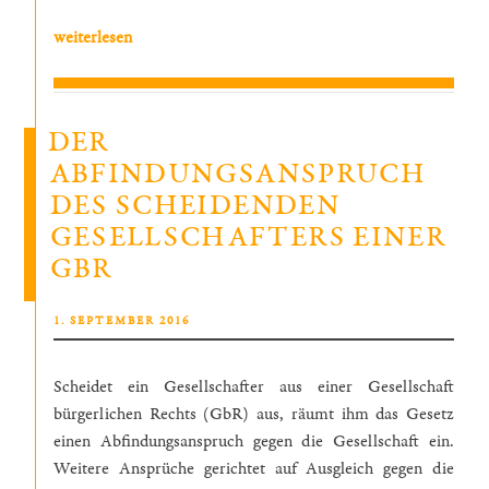
„Der
weiterlesen
gesetzliche
Mindestlohn
in
DER
der
ABFINDUNGSANSPRUCH
Rechtsprechung“
DES SCHEIDENDEN
GESELLSCHAFTERS EINER
GBR
VERÖFFENTLICHT
1. SEPTEMBER 2016
AM
Scheidet ein Gesellschafter aus einer Gesellschaft
bürgerlichen Rechts (GbR) aus, räumt ihm das Gesetz
einen Abfindungsanspruch gegen die Gesellschaft ein.
Weitere Ansprüche gerichtet auf Ausgleich gegen die