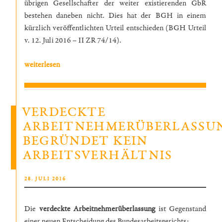
übrigen Gesellschafter der weiter existierenden GbR
bestehen daneben nicht. Dies hat der BGH in einem
kürzlich veröffentlichten Urteil entschieden (BGH Urteil
v. 12. Juli 2016 – II ZR 74/14).
„Der
weiterlesen
Abfindungsanspruch
des
scheidenden
VERDECKTE
Gesellschafters
ARBEITNEHMERÜBERLASSU
einer
BEGRÜNDET KEIN
GbR“
ARBEITSVERHÄLTNIS
VERÖFFENTLICHT
28. JULI 2016
AM
Die
verdeckte Arbeitnehmerüberlassung
ist Gegenstand
einer neuen Entscheidung des Bundesarbeitsgerichts: