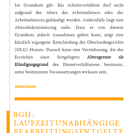
Im Grundsatz gilt: Ein Arbeitsverhältnis darf nicht
aufgrund des Alters des Arbeitnehmers oder der
Arbeitnehmerin gekündigt werden. Andernfalls liegt eine
Altersdiskriminierung nahe. Dass es von diesem
Grundsatz jedoch Ausnahmen geben kann, zeigt eine
kürzlich ergangene Entscheidung des Oberlandesgerichts
(OLG) Hamm: Danach kann eine Vereinbarung, die das
Erreichen einer festgelegten
Altersgrenze als
Kündigungsgrund
des Dienstverhältnisses bestimmt,
unter bestimmten Voraussetzungen wirksam sein.
„Erreichen
weiterlesen
einer
Altersgrenze
als
BGH:
Kündigungsgrund
LAUFZEITUNABHÄNGIGE
–
BEARBEITUNGSENTGELTE
Vereinbarung