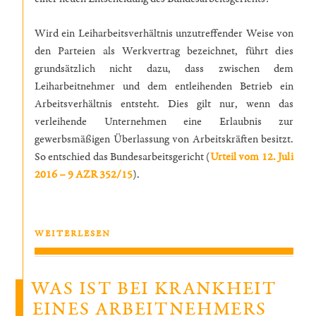
Wird ein Leiharbeitsverhältnis unzutreffender Weise von
den Parteien als Werkvertrag bezeichnet, führt dies
grundsätzlich nicht dazu, dass zwischen dem
Leiharbeitnehmer und dem entleihenden Betrieb ein
Arbeitsverhältnis entsteht. Dies gilt nur, wenn das
verleihende Unternehmen eine Erlaubnis zur
gewerbsmäßigen Überlassung von Arbeitskräften besitzt.
So entschied das Bundesarbeitsgericht (
Urteil vom 12. Juli
2016 – 9 AZR 352/15
).
„VERDECKTE
WEITERLESEN
ARBEITNEHMERÜBERLASSUNG
BEGRÜNDET
KEIN
WAS IST BEI KRANKHEIT
ARBEITSVERHÄLTNIS“
EINES ARBEITNEHMERS